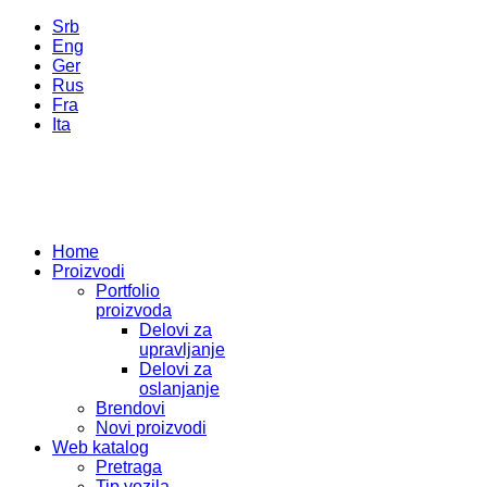
Srb
Eng
Ger
Rus
Fra
Ita
Home
Proizvodi
Portfolio
proizvoda
Delovi za
upravljanje
Delovi za
oslanjanje
Brendovi
Novi proizvodi
Web katalog
Pretraga
Tip vozila