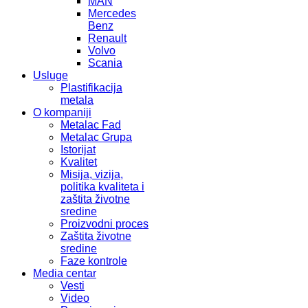
MAN
Mercedes
Benz
Renault
Volvo
Scania
Usluge
Plastifikacija
metala
O kompaniji
Metalac Fad
Metalac Grupa
Istorijat
Kvalitet
Misija, vizija,
politika kvaliteta i
zaštita životne
sredine
Proizvodni proces
Zaštita životne
sredine
Faze kontrole
Media centar
Vesti
Video