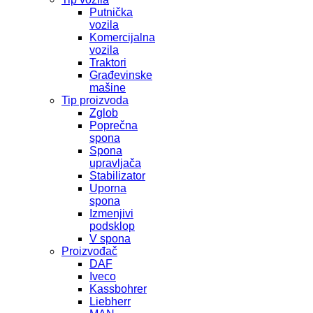
Putnička
vozila
Komercijalna
vozila
Traktori
Građevinske
mašine
Tip proizvoda
Zglob
Poprečna
spona
Spona
upravljača
Stabilizator
Uporna
spona
Izmenjivi
podsklop
V spona
Proizvođač
DAF
Iveco
Kassbohrer
Liebherr