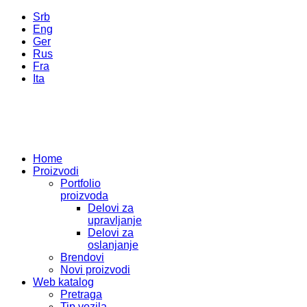
Srb
Eng
Ger
Rus
Fra
Ita
Home
Proizvodi
Portfolio
proizvoda
Delovi za
upravljanje
Delovi za
oslanjanje
Brendovi
Novi proizvodi
Web katalog
Pretraga
Tip vozila