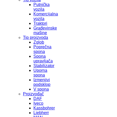
Putnička
vozila
Komercijalna
vozila
Traktori
Građevinske
mašine
Tip proizvoda
Zglob
Poprečna
spona
Spona
upravljača
Stabilizator
Uporna
spona
Izmenjivi
podsklop
V spona
Proizvođač
DAF
Iveco
Kassbohrer
Liebherr