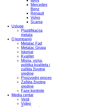
MAN
Mercedes
Benz
Renault
Volvo
Scania
Usluge
Plastifikacija
metala
O kompaniji
Metalac Fad
Metalac Grupa
Istorijat
Kvalitet
Misija, vizija,
politika kvaliteta i
zaštita životne
sredine
Proizvodni proces
Zaštita životne
sredine
Faze kontrole
Media centar
Vesti
Video