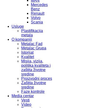
MAN
Mercedes
Benz
Renault
Volvo
Scania
Usluge
Plastifikacija
metala
O kompaniji
Metalac Fad
Metalac Grupa
Istorijat
Kvalitet
Misija, vizija,
politika kvaliteta i
zaštita životne
sredine
Proizvodni proces
Zaštita životne
sredine
Faze kontrole
Media centar
Vesti
Video