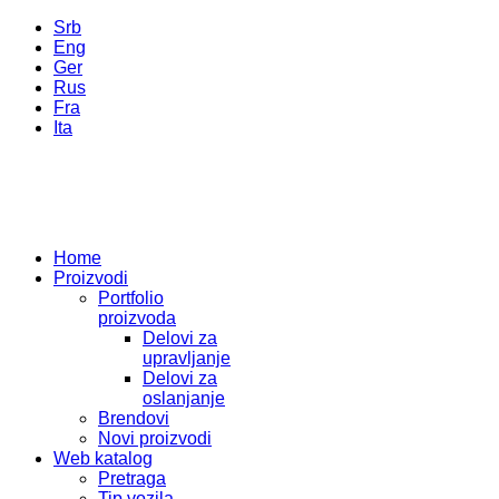
Srb
Eng
Ger
Rus
Fra
Ita
Home
Proizvodi
Portfolio
proizvoda
Delovi za
upravljanje
Delovi za
oslanjanje
Brendovi
Novi proizvodi
Web katalog
Pretraga
Tip vozila