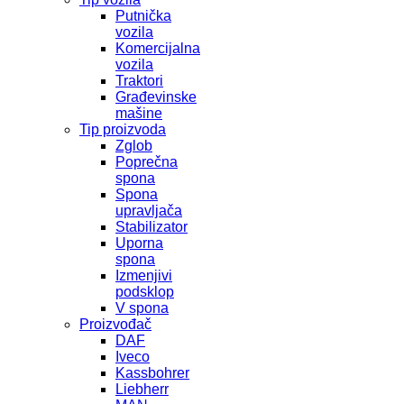
Putnička
vozila
Komercijalna
vozila
Traktori
Građevinske
mašine
Tip proizvoda
Zglob
Poprečna
spona
Spona
upravljača
Stabilizator
Uporna
spona
Izmenjivi
podsklop
V spona
Proizvođač
DAF
Iveco
Kassbohrer
Liebherr