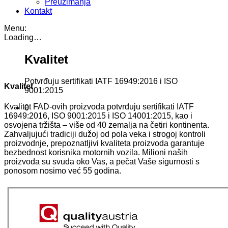
Preuzimanja
Kontakt
Menu:
Loading…
Kvalitet
Potvrđuju sertifikati IATF 16949:2016 i ISO
Kvalitet
9001:2015
Kvalitet FAD-ovih proizvoda potvrđuju sertifikati IATF
0
16949:2016, ISO 9001:2015 i ISO 14001:2015, kao i
osvojena tržišta – više od 40 zemalja na četiri kontinenta.
Zahvaljujući tradiciji dužoj od pola veka i strogoj kontroli
proizvodnje, prepoznatljivi kvaliteta proizvoda garantuje
bezbednost korisnika motornih vozila. Milioni naših
proizvoda su svuda oko Vas, a pečat Vaše sigurnosti s
ponosom nosimo već 55 godina.