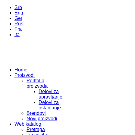
Srb
Eng
Ger
Rus
Fra
Ita
Home
Proizvodi
Portfolio
proizvoda
Delovi za
upravljanje
Delovi za
oslanjanje
Brendovi
Novi proizvodi
Web katalog
Pretraga
Tip vozila