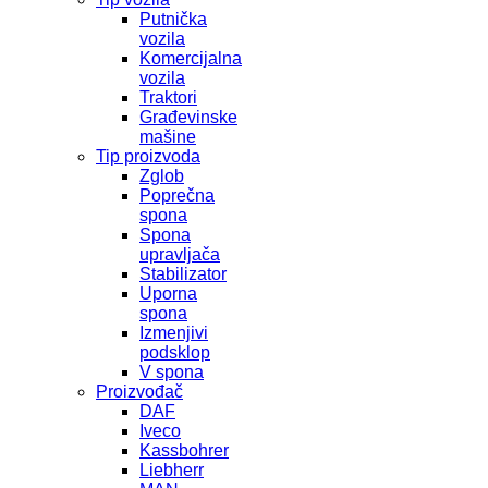
Putnička
vozila
Komercijalna
vozila
Traktori
Građevinske
mašine
Tip proizvoda
Zglob
Poprečna
spona
Spona
upravljača
Stabilizator
Uporna
spona
Izmenjivi
podsklop
V spona
Proizvođač
DAF
Iveco
Kassbohrer
Liebherr