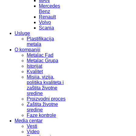
MAN
Mercedes
Benz
Renault
Volvo
Scania
Usluge
Plastifikacija
metala
O kompaniji
Metalac Fad
Metalac Grupa
Istorijat
Kvalitet
Misija, vizija,
politika kvaliteta i
zaštita životne
sredine
Proizvodni proces
Zaštita životne
sredine
Faze kontrole
Media centar
Vesti
Video