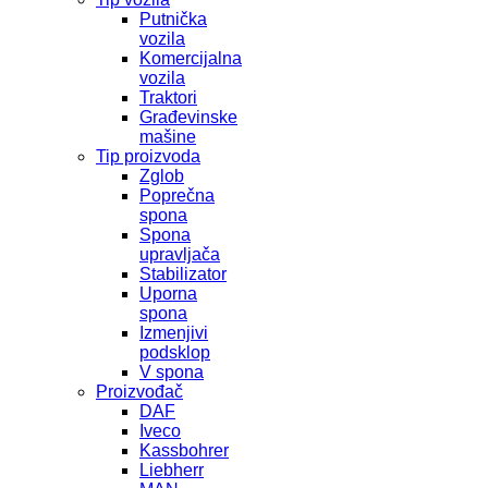
Putnička
vozila
Komercijalna
vozila
Traktori
Građevinske
mašine
Tip proizvoda
Zglob
Poprečna
spona
Spona
upravljača
Stabilizator
Uporna
spona
Izmenjivi
podsklop
V spona
Proizvođač
DAF
Iveco
Kassbohrer
Liebherr