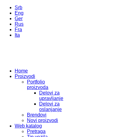
Srb
Eng
Ger
Rus
Fra
Ita
Home
Proizvodi
Portfolio
proizvoda
Delovi za
upravljanje
Delovi za
oslanjanje
Brendovi
Novi proizvodi
Web katalog
Pretraga
Tip vozila