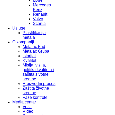
MAN
Mercedes
Benz
Renault
Volvo
Scania
Usluge
Plastifikacija
metala
O kompaniji
Metalac Fad
Metalac Grupa
Istorijat
Kvalitet
Misija, vizija,
politika kvaliteta i
zaštita životne
sredine
Proizvodni proces
Zaštita životne
sredine
Faze kontrole
Media centar
Vesti
Video