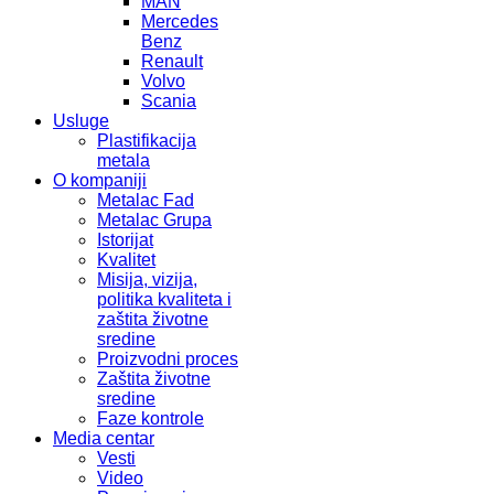
MAN
Mercedes
Benz
Renault
Volvo
Scania
Usluge
Plastifikacija
metala
O kompaniji
Metalac Fad
Metalac Grupa
Istorijat
Kvalitet
Misija, vizija,
politika kvaliteta i
zaštita životne
sredine
Proizvodni proces
Zaštita životne
sredine
Faze kontrole
Media centar
Vesti
Video