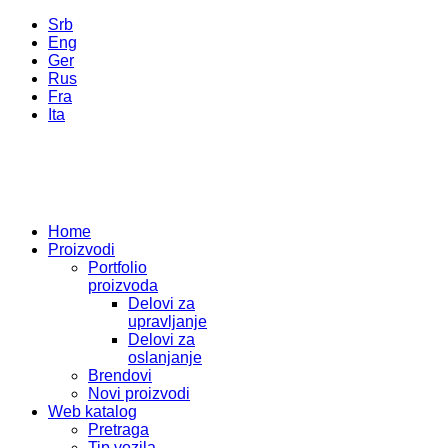
Srb
Eng
Ger
Rus
Fra
Ita
Home
Proizvodi
Portfolio
proizvoda
Delovi za
upravljanje
Delovi za
oslanjanje
Brendovi
Novi proizvodi
Web katalog
Pretraga
Tip vozila