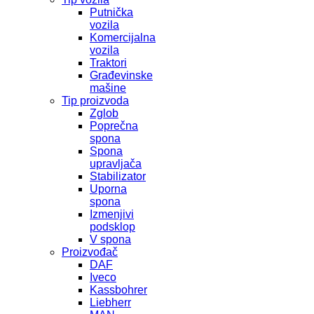
Putnička
vozila
Komercijalna
vozila
Traktori
Građevinske
mašine
Tip proizvoda
Zglob
Poprečna
spona
Spona
upravljača
Stabilizator
Uporna
spona
Izmenjivi
podsklop
V spona
Proizvođač
DAF
Iveco
Kassbohrer
Liebherr