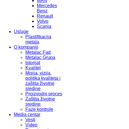
MAN
Mercedes
Benz
Renault
Volvo
Scania
Usluge
Plastifikacija
metala
O kompaniji
Metalac Fad
Metalac Grupa
Istorijat
Kvalitet
Misija, vizija,
politika kvaliteta i
zaštita životne
sredine
Proizvodni proces
Zaštita životne
sredine
Faze kontrole
Media centar
Vesti
Video