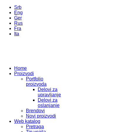
Srb
Eng
Ger
Rus
Fra
Ita
Home
Proizvodi
Portfolio
proizvoda
Delovi za
upravljanje
Delovi za
oslanjanje
Brendovi
Novi proizvodi
Web katalog
Pretraga
Tip vozila