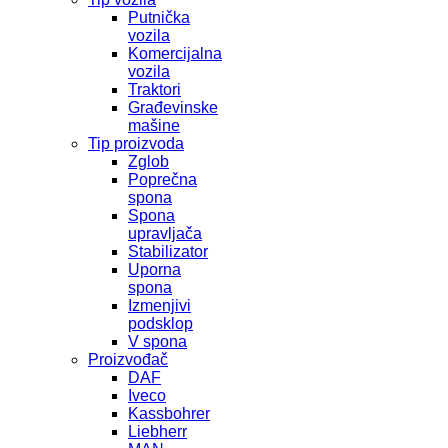
Putnička
vozila
Komercijalna
vozila
Traktori
Građevinske
mašine
Tip proizvoda
Zglob
Poprečna
spona
Spona
upravljača
Stabilizator
Uporna
spona
Izmenjivi
podsklop
V spona
Proizvođač
DAF
Iveco
Kassbohrer
Liebherr