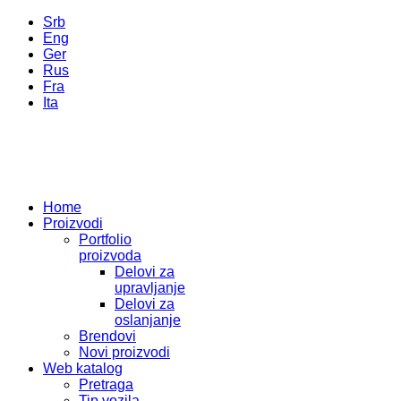
Srb
Eng
Ger
Rus
Fra
Ita
Home
Proizvodi
Portfolio
proizvoda
Delovi za
upravljanje
Delovi za
oslanjanje
Brendovi
Novi proizvodi
Web katalog
Pretraga
Tip vozila