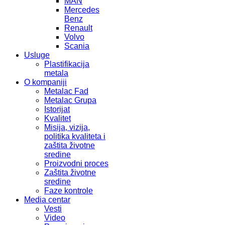
MAN
Mercedes
Benz
Renault
Volvo
Scania
Usluge
Plastifikacija
metala
O kompaniji
Metalac Fad
Metalac Grupa
Istorijat
Kvalitet
Misija, vizija,
politika kvaliteta i
zaštita životne
sredine
Proizvodni proces
Zaštita životne
sredine
Faze kontrole
Media centar
Vesti
Video