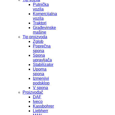
Putnička
vozila
Komercijalna
vozila
Traktori
Građevinske
mašine
Tip proizvoda
Zglob
Poprečna
spona
Spona
upravljača
Stabilizator
Uporna
spona
Izmenjivi
podsklop
V spona
Proizvođač
DAF
Iveco
Kassbohrer
Liebherr