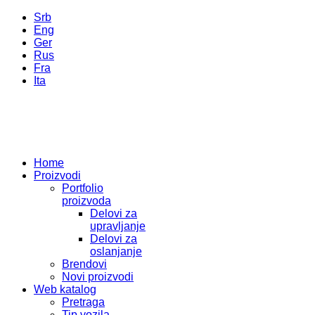
Srb
Eng
Ger
Rus
Fra
Ita
Home
Proizvodi
Portfolio
proizvoda
Delovi za
upravljanje
Delovi za
oslanjanje
Brendovi
Novi proizvodi
Web katalog
Pretraga
Tip vozila