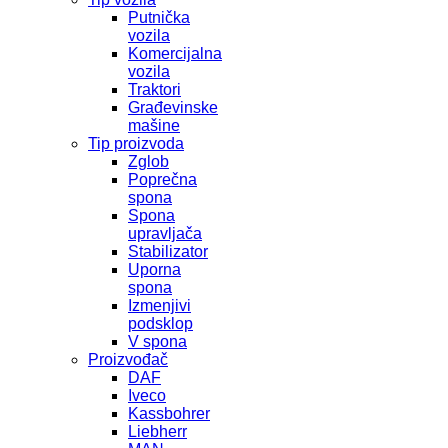
Putnička
vozila
Komercijalna
vozila
Traktori
Građevinske
mašine
Tip proizvoda
Zglob
Poprečna
spona
Spona
upravljača
Stabilizator
Uporna
spona
Izmenjivi
podsklop
V spona
Proizvođač
DAF
Iveco
Kassbohrer
Liebherr