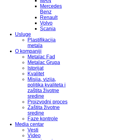
MAN
Mercedes
Benz
Renault
Volvo
Scania
Usluge
Plastifikacija
metala
O kompaniji
Metalac Fad
Metalac Grupa
Istorijat
Kvalitet
Misija, vizija,
politika kvaliteta i
zaštita životne
sredine
Proizvodni proces
Zaštita životne
sredine
Faze kontrole
Media centar
Vesti
Video