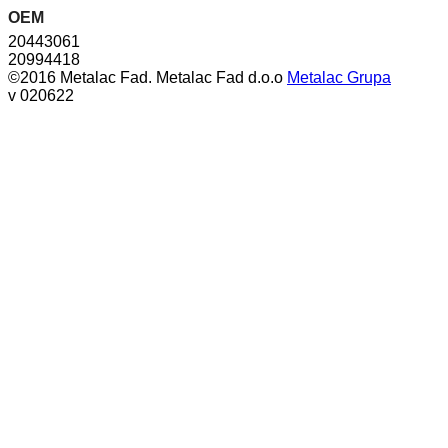
OEM
20443061
20994418
©2016 Metalac Fad. Metalac Fad d.o.o
Metalac Grupa
v 020622