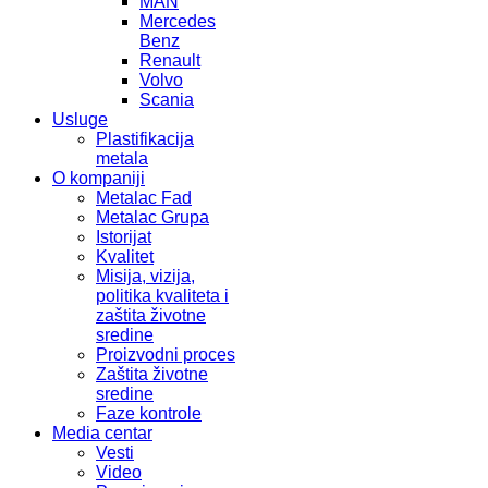
MAN
Mercedes
Benz
Renault
Volvo
Scania
Usluge
Plastifikacija
metala
O kompaniji
Metalac Fad
Metalac Grupa
Istorijat
Kvalitet
Misija, vizija,
politika kvaliteta i
zaštita životne
sredine
Proizvodni proces
Zaštita životne
sredine
Faze kontrole
Media centar
Vesti
Video