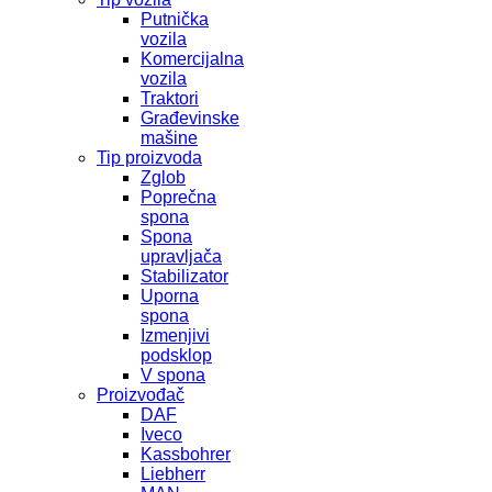
Putnička
vozila
Komercijalna
vozila
Traktori
Građevinske
mašine
Tip proizvoda
Zglob
Poprečna
spona
Spona
upravljača
Stabilizator
Uporna
spona
Izmenjivi
podsklop
V spona
Proizvođač
DAF
Iveco
Kassbohrer
Liebherr