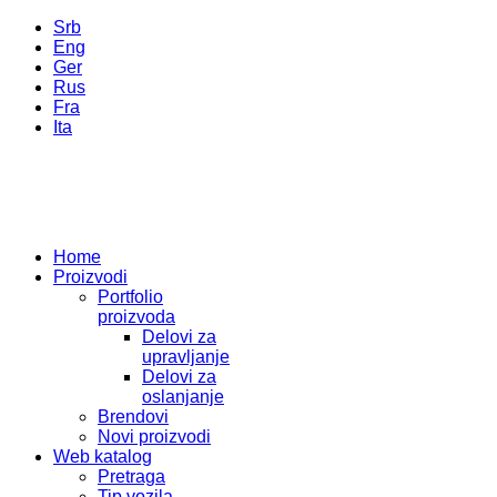
Srb
Eng
Ger
Rus
Fra
Ita
Home
Proizvodi
Portfolio
proizvoda
Delovi za
upravljanje
Delovi za
oslanjanje
Brendovi
Novi proizvodi
Web katalog
Pretraga
Tip vozila